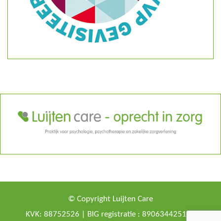
© Copyright Luijten Care
KVK: 88752526 | BIG registratie : 89063442516 -