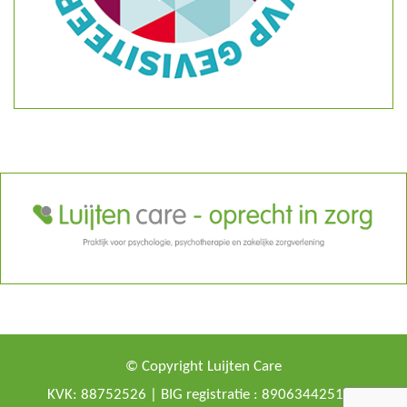
© Copyright Luijten Care
KVK: 88752526 | BIG registratie : 89063442516 -